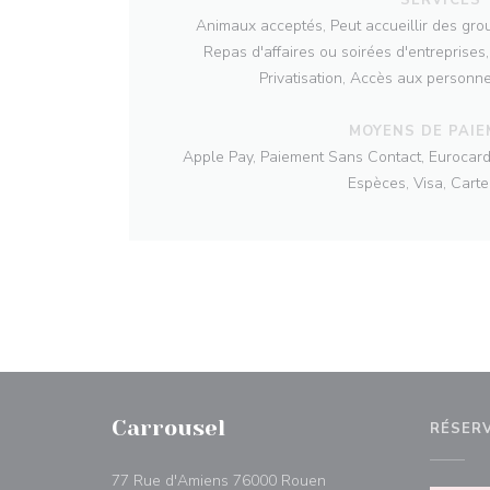
Animaux acceptés, Peut accueillir des grou
Repas d'affaires ou soirées d'entreprises,
Privatisation, Accès aux personne
MOYENS DE PAI
Apple Pay, Paiement Sans Contact, Eurocard/
Espèces, Visa, Cart
Carrousel
RÉSER
((ouvre une nouvelle fen
77 Rue d'Amiens 76000 Rouen