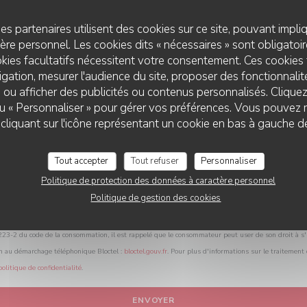
Vous désirez nous contacter ?
Remplissez le formulaire ci-dessous !
es partenaires utilisent des cookies sur ce site, pouvant impli
re personnel. Les cookies dits « nécessaires » sont obligatoire
kies facultatifs nécessitent votre consentement. Ces cookies 
gation, mesurer l'audience du site, proposer des fonctionnalité
 ou afficher des publicités ou contenus personnalisés. Clique
 ou « Personnaliser » pour gérer vos préférences. Vous pouvez 
CARROUSEL
liquant sur l'icône représentant un cookie en bas à gauche d
Tout accepter
Tout refuser
Personnaliser
Politique de protection des données à caractère personnel
Politique de gestion des cookies
L.223-2 du code de la consommation, il est rappelé que le consommateur peut user de son droit à s'i
on au démarchage téléphonique Bloctel :
bloctel.gouv.fr
. Pour plus d'informations sur le traitement
politique de confidentialité
.