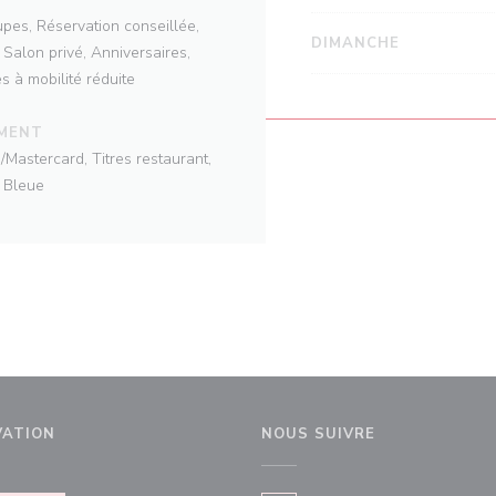
pes, Réservation conseillée,
DIMANCHE
 Salon privé, Anniversaires,
s à mobilité réduite
EMENT
Mastercard, Titres restaurant,
e Bleue
VATION
NOUS SUIVRE
être))