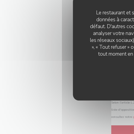
Le restaurant et s
données à caractè
défaut. D'autres coo
analyser votre navi
les réseaux sociaux)
», « Tout refuser »
tout moment en c
Selon l'article 
liste d'oppositi
consultez notre