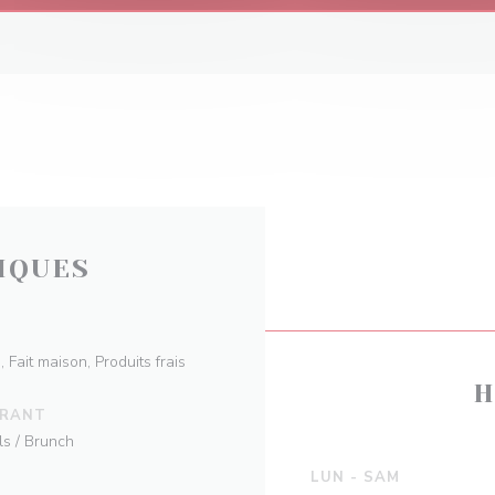
IQUES
 Fait maison, Produits frais
H
URANT
ls / Brunch
LUN
-
SAM