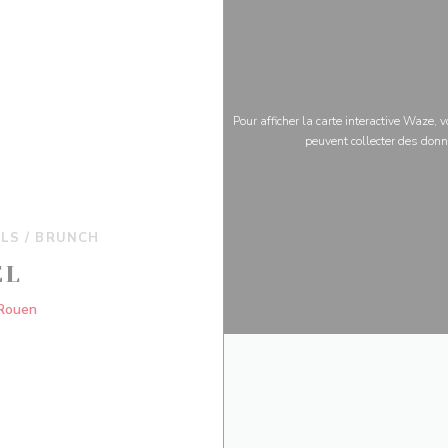
Pour afficher la carte interactive Waze,
peuvent collecter des donn
ILS / BRUNCH
EL
((ouvre une nouvelle fenêtre))
 Rouen