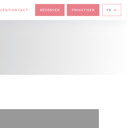
RE))
RE UNE NOUVELLE FENÊTRE))
CÈS/CONTACT
RÉSERVER
PRIVATISER
FR