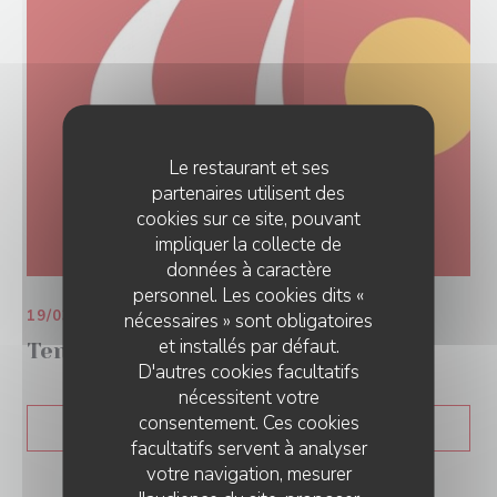
Le restaurant et ses
partenaires utilisent des
cookies sur ce site, pouvant
impliquer la collecte de
données à caractère
personnel. Les cookies dits «
19/03/2022
nécessaires » sont obligatoires
et installés par défaut.
Tendance Ouest
D'autres cookies facultatifs
nécessitent votre
consentement. Ces cookies
((OUVRE UNE NOUVELLE 
LIRE L'ARTICLE
facultatifs servent à analyser
votre navigation, mesurer