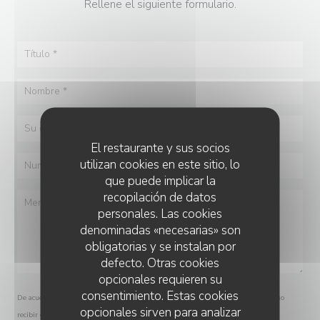
Rellene el siguiente formulario.
El restaurante y sus socios
utilizan cookies en este sitio, lo
que puede implicar la
recopilación de datos
personales. Las cookies
denominadas «necesarias» son
obligatorias y se instalan por
defecto. Otras cookies
opcionales requieren su
consentimiento. Estas cookies
De acuerdo con la normativa de protección de datos, puede ejercer su derecho a no
opcionales sirven para analizar
recibir comunicaciones comerciales inscribiéndose en la Lista Robinson: