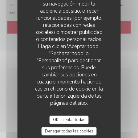
su navegación, medir la
listarobinson.es
. Para más información sobre el tratamiento de sus datos, consulte
audiencia del sitio, ofrecer
nuestra
política de privacidad
.
funcionalidades (por ejemplo,
relacionadas con redes
sociales) o mostrar publicidad
o contenidos personalizados.
CARROUSEL
Haga clic en 'Aceptar todo',
'Rechazar todo' o
'Personalizar' para gestionar
sus preferencias. Puede
cambiar sus opciones en
cualquier momento haciendo
INFORMACIÓN
clic en el icono de cookie en la
GENERAL
parte inferior izquierda de las
páginas del sitio.
COCINA
OK, aceptar todas
Cocina del Mundo, Cocina Tradicional, Hecho en
casa, productos frescos
Denegar todas las cookies