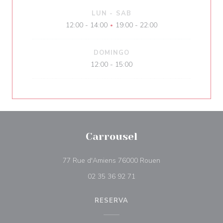
LUN
-
SAB
12:00 - 14:00
19:00 - 22:00
•
DOMINGO
12:00 - 15:00
Carrousel
((abre en una nueva
77 Rue d'Amiens 76000 Rouen
02 35 36 92 71
RESERVA